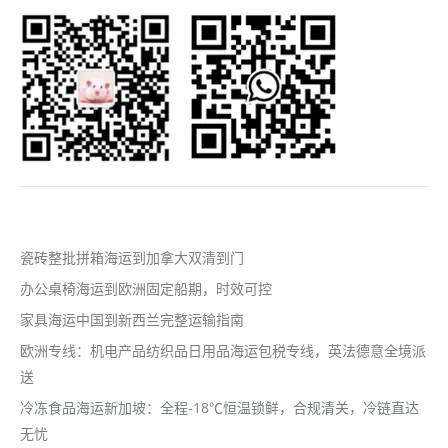
page
page
page
opens
opens
opens
in
in
in
new
new
new
window
window
window
近期文章
瓷砖整批拼箱海运到加拿大双清到门
办公桌椅海运到欧洲固定船期，时效可控
家具海运中国到新西兰完整运输指南
欧洲专线：机电产品纺织品日用品海运包税专线，英法德意全境派
送
冷冻食品海运新加坡：全程-18℃恒温锁鲜，合规清关，冷链直达
无忧