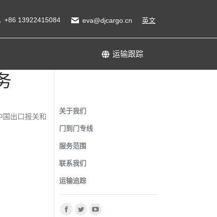
输跟踪
+86 13922415084
eva@djcargo.cn
英文
运输跟踪
务
广州递接国际货运代理有
限公司
关于我们
中国出口报关和
门到门专线
服务范围
联系我们
运输追踪
找到我们：
Facebook
Twitter
YouTube