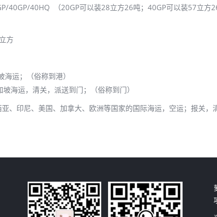
0GP/40HQ （20GP可以装28立方26吨；40GP可以装57立方2
立方
：
加坡海运；（俗称到港）
加坡海运，清关，派送到门；（俗称到门）
西亚、印尼、美国、加拿大、欧洲等国家的国际海运，空运；报关，