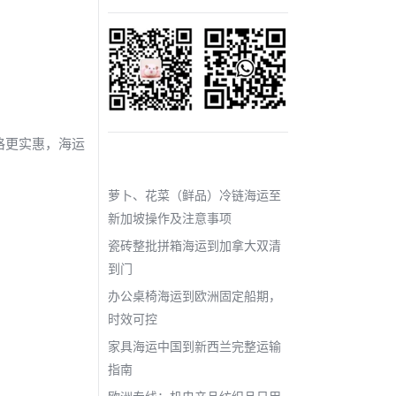
page
page
page
opens
opens
opens
in
in
in
new
new
new
window
window
window
格更实惠，海运
近期文章
萝卜、花菜（鲜品）冷链海运至
新加坡操作及注意事项
瓷砖整批拼箱海运到加拿大双清
到门
办公桌椅海运到欧洲固定船期，
时效可控
家具海运中国到新西兰完整运输
指南