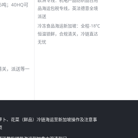
欧洲专线：机电产品纺织品日用
6吨；40HQ可
品海运包税专线，英法德意全境
派送
冷冻食品海运新加坡：全程-18℃
恒温锁鲜，合规清关，冷链直达
无忧
清关，派送等一
萝卜、花菜（鲜品）冷链海运至新加坡操作及注意事
项