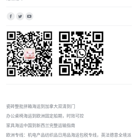
找到我们：
Facebook
Twitter
YouTube
page
page
page
opens
opens
opens
in
in
in
new
new
new
window
window
window
近期文章
瓷砖整批拼箱海运到加拿大双清到门
办公桌椅海运到欧洲固定船期，时效可控
家具海运中国到新西兰完整运输指南
欧洲专线：机电产品纺织品日用品海运包税专线，英法德意全境派