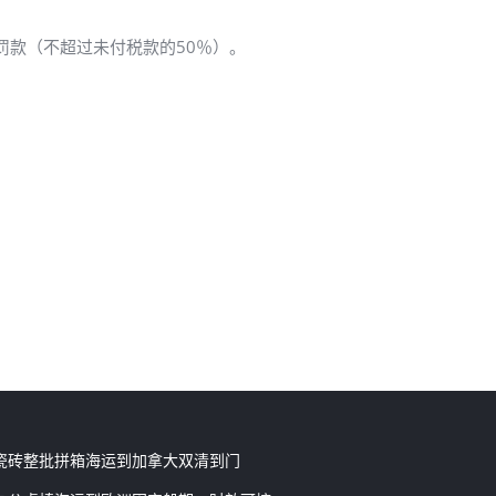
罚款（不超过未付税款的50％）。
瓷砖整批拼箱海运到加拿大双清到门