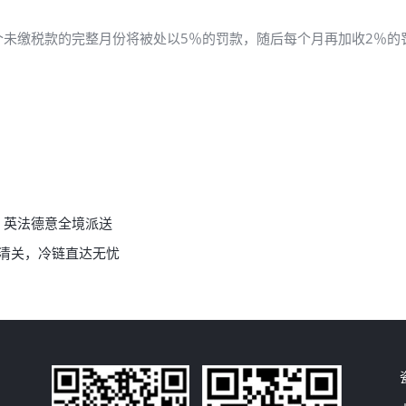
未缴税款的完整月份将被处以5％的罚款，随后每个月再加收2％的
，英法德意全境派送
规清关，冷链直达无忧