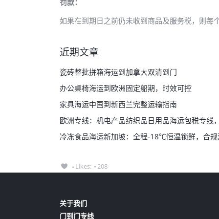
罚款：
如果在到期日之前仍未收到商品及服务税，则每个
近期文章
瓷砖整批拼箱海运到加拿大双清到门
办公桌椅海运到欧洲固定船期，时效可控
家具海运中国到新西兰完整运输指南
欧洲专线：机电产品纺织品日用品海运包税专线
冷冻食品海运新加坡：全程-18℃恒温锁鲜，合
Likes:
208
关于我们
门到门专线