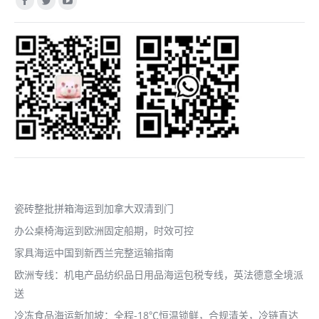
Facebook
Twitter
YouTube
page
page
page
opens
opens
opens
in
in
in
new
new
new
window
window
window
近期文章
瓷砖整批拼箱海运到加拿大双清到门
办公桌椅海运到欧洲固定船期，时效可控
家具海运中国到新西兰完整运输指南
欧洲专线：机电产品纺织品日用品海运包税专线，英法德意全境派
送
冷冻食品海运新加坡：全程-18℃恒温锁鲜，合规清关，冷链直达