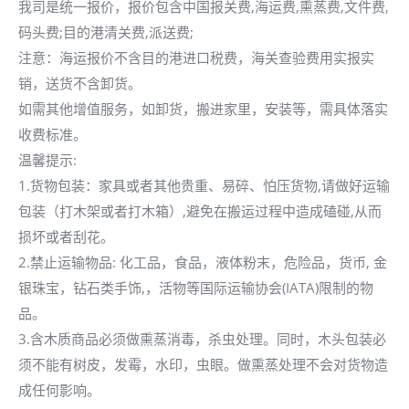
我司是统一报价，报价包含中国报关费,海运费,熏蒸费,文件费,
码头费;目的港清关费,派送费;
注意：海运报价不含目的港进口税费，海关查验费用实报实
销，送货不含卸货。
如需其他增值服务，如卸货，搬进家里，安装等，需具体落实
收费标准。
温馨提示:
1.货物包装：家具或者其他贵重、易碎、怕压货物,请做好运输
包装（打木架或者打木箱）,避免在搬运过程中造成磕碰,从而
损坏或者刮花。
2.禁止运输物品: 化工品，食品，液体粉末，危险品，货币, 金
银珠宝，钻石类手饰,，活物等国际运输协会(IATA)限制的物
品。
3.含木质商品必须做熏蒸消毒，杀虫处理。同时，木头包装必
须不能有树皮，发霉，水印，虫眼。做熏蒸处理不会对货物造
成任何影响。