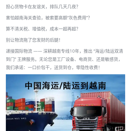
担心货物卡在友谊关，排队几天几夜？
害怕越南海关查验，被索要高额“灰色费用”？
算不清关税、增值税，成本一超再超？
别让物流拖了您发财的后腿！
递接国际物流 —— 深耕越南专线10年，推出 “海运/陆运双清
到门” 王牌服务。无论您是工厂设备、电商货、还是敏感货，
我们承诺：一口价包干，送货到仓，零隐性收费！