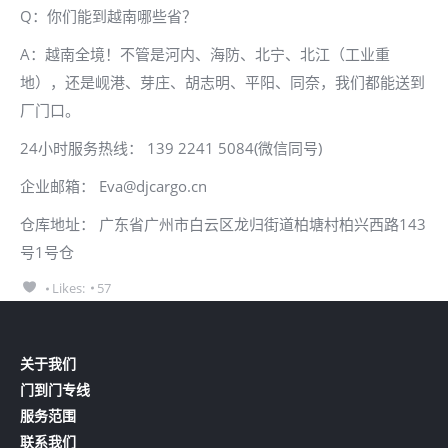
Q：你们能到越南哪些省？
A：越南全境！不管是河内、海防、北宁、北江（工业重
地），还是岘港、芽庄、胡志明、平阳、同奈，我们都能送到
厂门口。
24小时服务热线：
139 2241 5084
(微信同号)
企业邮箱： Eva@djcargo.cn
仓库地址： 广东省广州市白云区龙归街道柏塘村柏兴西路143
号1号仓
Likes:
57
关于我们
门到门专线
服务范围
联系我们